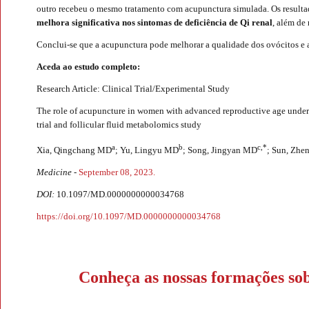
outro recebeu o mesmo tratamento com acupunctura simulada. Os result
melhora significativa nos sintomas de deficiência de Qi renal
, além de
Conclui-se que a acupunctura pode melhorar a qualidade dos ovócitos e a
Aceda ao estudo completo:
Research Article: Clinical Trial/Experimental Study
The role of acupuncture in women with advanced reproductive age undergo
trial and follicular fluid metabolomics study
a
b
c,*
Xia, Qingchang MD
; Yu, Lingyu MD
; Song, Jingyan MD
; Sun, Zhe
Medicine -
September 08, 2023.
DOI:
10.1097/MD.0000000000034768
https://doi.org/10.1097/MD.0000000000034768
Conheça as nossas formações so