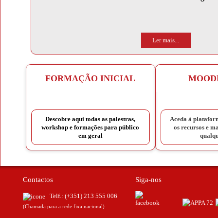
Ler mais...
FORMAÇÃO INICIAL
MOOD
Descobre aqui todas as palestras,
Aceda à platafor
workshop e formações para público
os recursos e ma
em geral
qualq
Contactos
Siga-nos
Telf.:
(+351) 213 555 006
(Chamada para a rede fixa nacional)