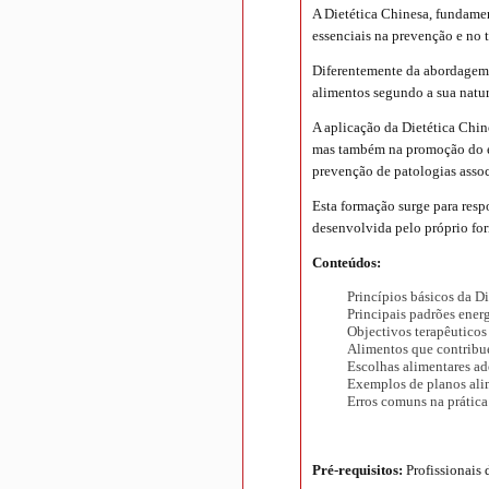
A Dietética Chinesa, fundame
essenciais na prevenção e no t
Diferentemente da abordagem o
alimentos segundo a sua natur
A aplicação da Dietética Chin
mas também na promoção do eq
prevenção de patologias associ
Esta formação surge para resp
desenvolvida pelo próprio fo
Conteúdos:
Princípios básicos da D
Principais padrões ener
Objectivos terapêuticos
Alimentos que contribu
Escolhas alimentares ad
Exemplos de planos ali
Erros comuns na prática
Pré-requisitos:
Profissionais