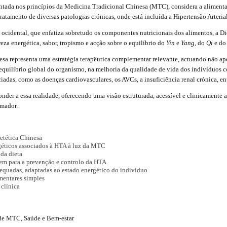
ntada nos princípios da Medicina Tradicional Chinesa (MTC), considera a aliment
ratamento de diversas patologias crónicas, onde está incluída a Hipertensão Arteria
cidental, que enfatiza sobretudo os componentes nutricionais dos alimentos, a Die
eza energética, sabor, tropismo e acção sobre o equilíbrio do
Yin
e
Yang
, do
Qi
e do
esa representa uma estratégia terapêutica complementar relevante, actuando não ap
uilíbrio global do organismo, na melhoria da qualidade de vida dos indivíduos c
adas, como as doenças cardiovasculares, os AVCs, a insuficiência renal crónica, ent
onder a essa realidade, oferecendo uma visão estruturada, acessível e clinicamente 
rmador.
ietética Chinesa
géticos associados à HTA à luz da MTC
 da dieta
em para a prevenção e controlo da HTA
equadas, adaptadas ao estado energético do indivíduo
mentares simples
 clínica
 de MTC, Saúde e Bem-estar