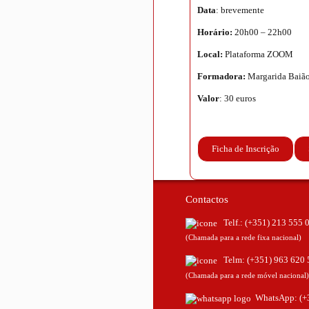
Data
: brevemente
Horário:
20h00 – 22h00
Local:
Plataforma ZOOM
Formadora:
Margarida Baiã
Valor
: 30 euros
Ficha de Inscrição
Contactos
Telf.:
(+351) 213 555 
(Chamada para a rede fixa nacional)
Telm:
(+351) 963 620 
(Chamada para a rede móvel nacional)
WhatsApp:
(+