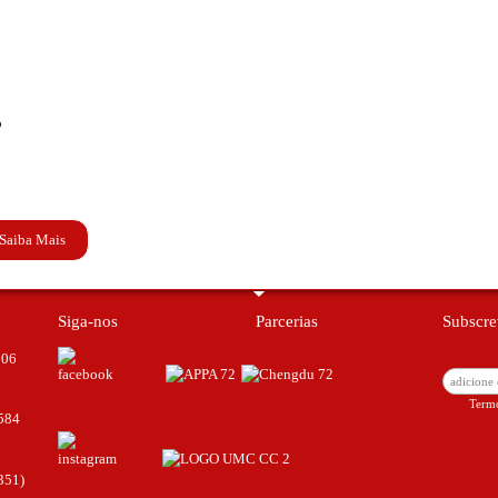
o
Saiba Mais
Siga-nos
Parcerias
Subscre
006
Termo
584
351)