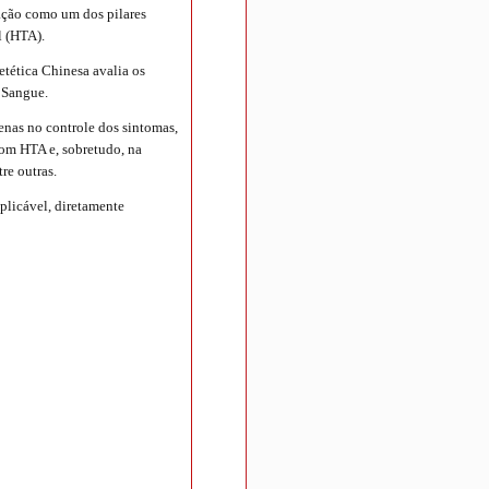
ação como um dos pilares
l (HTA).
tética Chinesa avalia os
 Sangue.
enas no controle dos sintomas,
om HTA e, sobretudo, na
re outras.
aplicável, diretamente