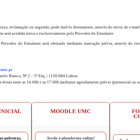
ueixa, reclamação ou sugestão, pode fazê-lo diretamente, através do envio de e-ma
ia será acedida única e exclusivamente pelo Provedor do Estudante.
 Provedor do Estudante será efetuado mediante marcação prévia, através do envi
umc.pt
lo Branco, Nº 2 – 5º Esq. | 1150-084 Lisboa
s-feiras entre as 14:00h e as 17:00h mediante agendamento prévio (presencial ou w
NICIAL
MOODLE UMC
F
C
as palestras,
Aceda à plataforma online!